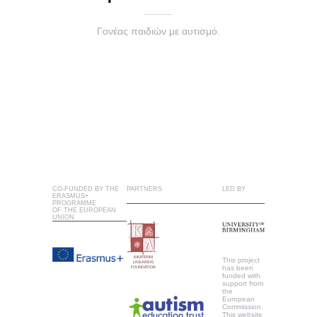
Γονέας παιδιών με αυτισμό.
CO-FUNDED BY THE
PARTNERS
LED BY
ERASMUS+
PROGRAMME
OF THE EUROPEAN
UNION
This project
has been
funded with
support from
the
European
Commission.
This website