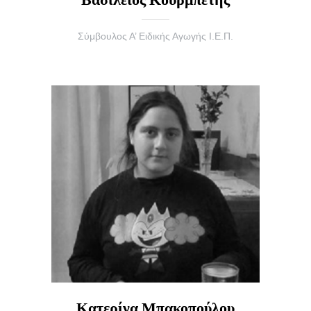
Σύμβουλος Α’ Ειδικής Αγωγής Ι.Ε.Π.
Κατερίνα Μπακοπούλου