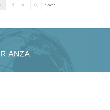
H
BRIANZA