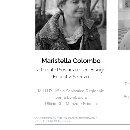
Maristella Colombo
Referente Provinciale Per I Bisogni
Educativi Speciali
Di
M.I.U.R-Ufficio Scolastico Regionale
Esp
per la Lombardia
Ufficio XI – Monza e Brianza
CO-FUNDED BY THE ERASMUS+ PROGRAMME
OF THE EUROPEAN UNION