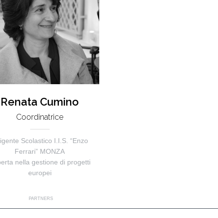
Renata Cumino
Coordinatrice
rigente Scolastico I.I.S. “Enzo
Ferrari” MONZA
erta nella gestione di progetti
europei
PARTNERS